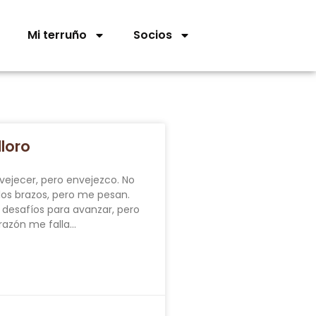
Mi terruño
Socios
lloro
vejecer, pero envejezco. No
 los brazos, pero me pesan.
desafíos para avanzar, pero
orazón me falla…