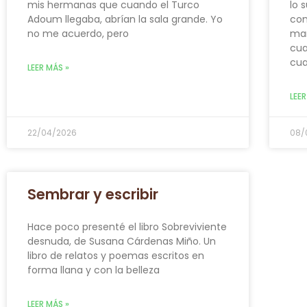
mis hermanas que cuando el Turco
lo 
Adoum llegaba, abrían la sala grande. Yo
com
no me acuerdo, pero
man
cua
cua
LEER MÁS »
LEER
22/04/2026
08/
Sembrar y escribir
Hace poco presenté el libro Sobreviviente
desnuda, de Susana Cárdenas Miño. Un
libro de relatos y poemas escritos en
forma llana y con la belleza
LEER MÁS »