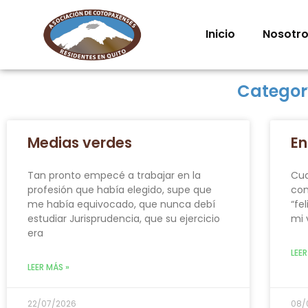
Inicio
Nosotr
Categor
Medias verdes
En
Tan pronto empecé a trabajar en la
Cua
profesión que había elegido, supe que
con
me había equivocado, que nunca debí
“fe
estudiar Jurisprudencia, que su ejercicio
mi 
era
LEER
LEER MÁS »
22/07/2026
08/