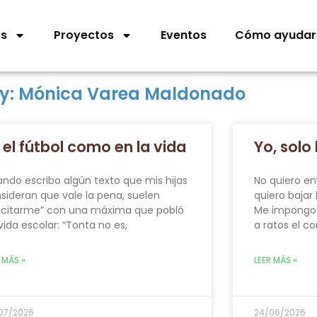
os
Proyectos
Eventos
Cómo ayudar
y: Mónica Varea Maldonado
 el fútbol como en la vida
Yo, solo 
ndo escribo algún texto que mis hijas
No quiero en
sideran que vale la pena, suelen
quiero bajar
licitarme” con una máxima que pobló
Me impongo 
vida escolar: “Tonta no es,
a ratos el c
 MÁS »
LEER MÁS »
07/2026
24/06/2026