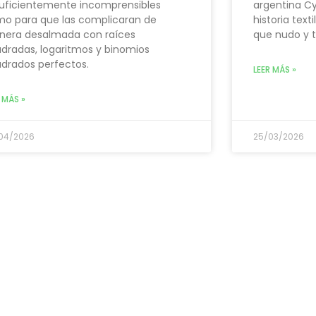
suficientemente incomprensibles
argentina Cy
o para que las complicaran de
historia text
era desalmada con raíces
que nudo y 
dradas, logaritmos y binomios
drados perfectos.
LEER MÁS »
 MÁS »
04/2026
25/03/2026