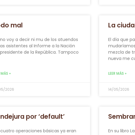
odo mal
La ciud
 no voy a decir ni mu de los atuendos
El día que p
las asistentes al Informe a la Nación
mudaríamos a
 presidente de la República. Tampoco
mezcla de tri
y
nueva me cu
 MÁS »
LEER MÁS »
05/2026
14/05/2026
ndejura por ‘default’
Sembrar 
 cuatro operaciones básicas ya eran
En su libro L