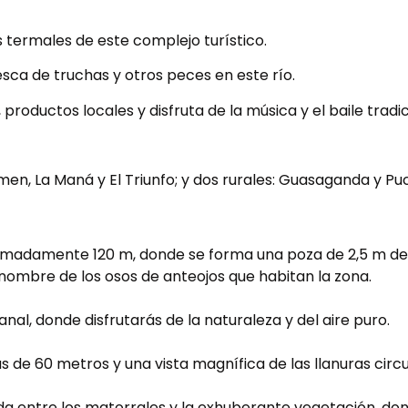
s termales de este complejo turístico.
esca de truchas y otros peces en este río.
roductos locales y disfruta de la música y el baile tradic
rmen, La Maná y El Triunfo; y dos rurales: Guasaganda y P
imadamente 120 m, donde se forma una poza de 2,5 m de
 nombre de los osos de anteojos que habitan la zona.
nal, donde disfrutarás de la naturaleza y del aire puro.
 de 60 metros y una vista magnífica de las llanuras circ
da entre los matorrales y la exhuberante vegetación, do