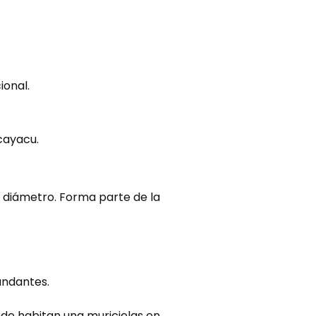
ional.
ucayacu.
 diámetro. Forma parte de la
undantes.
nde habitan una muricielas en