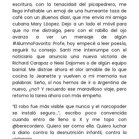
escritura, con la tenacidad del picapedrero, me
llega infaltable un emoji de una humeante taza de
café con un ¡Buenos días!, que me envía mi amiga
cubana Mary Lóopez. Dejo a un lado el móvil para
que no me distraiga, pero con el rabillo del ojo
avanzo a ver un mensaje de algún
#AlumnoFavorito: Profe, hoy empecé a leer poesía,
seguiré tu consejo. Santi me interrumpe con el
noticiario que anuncia una nueva victoria de
Richard Carapaz o Neisi Dajomes o de algún equipo
barrial. Me distrae ahora el olor amable de lo que
cocina la Jeanette y vuelven a mi memoria sus
palabras: Seño, sí nos hemos de ir a Argentina de
nuevo, ¿no? Y recuerdo ese maravilloso viaje, pero
retomo la tarea ahora con más empeño.
“El robo fue más visible que nunca y el narcopoder
se instaló seguro…”, escribo poco convencida
cuando entro de lleno a X y me topo con
@berecordero. Quiero ser como ella. Quiero luchar
a diario contra la desnutrición infantil, contra la