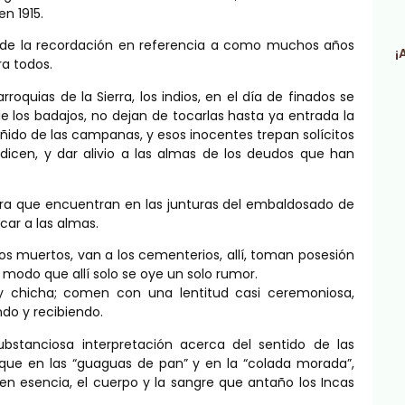
en 1915.
 de la recordación en referencia a como muchos años
¡
ra todos.
oquias de la Sierra, los indios, en el día de finados se
 los badajos, no dejan de tocarlas hasta ya entrada la
ñido de las campanas, y esos inocentes trepan solícitos
dicen, y dar alivio a las almas de los deudos que han
erra que encuentran en las junturas del embaldosado de
car a las almas.
 los muertos, van a los cementerios, allí, toman posesión
modo que allí solo se oye un solo rumor.
ay chicha; comen con una lentitud casi ceremoniosa,
do y recibiendo.
stanciosa interpretación acerca del sentido de las
que en las “guaguas de pan” y en la “colada morada”,
, en esencia, el cuerpo y la sangre que antaño los Incas