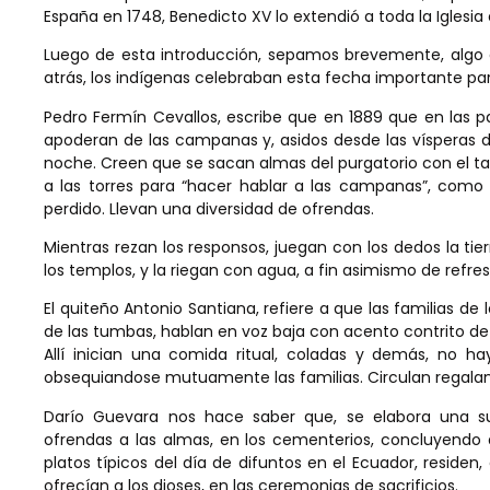
España en 1748, Benedicto XV lo extendió a toda la Iglesia 
Luego de esta introducción, sepamos brevemente, algo
atrás, los indígenas celebraban esta fecha importante pa
Pedro Fermín Cevallos, escribe que en 1889 que en las parr
apoderan de las campanas y, asidos desde las vísperas de
noche. Creen que se sacan almas del purgatorio con el ta
a las torres para “hacer hablar a las campanas”, como 
perdido. Llevan una diversidad de ofrendas.
Mientras rezan los responsos, juegan con los dedos la ti
los templos, y la riegan con agua, a fin asimismo de refres
El quiteño Antonio Santiana, refiere a que las familias de
de las tumbas, hablan en voz baja con acento contrito de 
Allí inician una comida ritual, coladas y demás, no h
obsequiandose mutuamente las familias. Circulan regalan
Darío Guevara nos hace saber que, se elabora una sub
ofrendas a las almas, en los cementerios, concluyendo 
platos típicos del día de difuntos en el Ecuador, residen
ofrecían a los dioses, en las ceremonias de sacrificios.