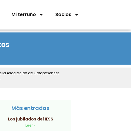
Mi terruño
Socios
tos
de la Asociación de Cotopaxenses
.
Más entradas
Los jubilados del IESS
Leer »