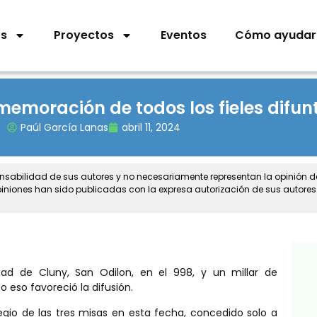
os
Proyectos
Eventos
Cómo ayudar
emoración de todos los fieles difun
Paúl García Lanas
abril 11, 2024
onsabilidad de sus autores y no necesariamente representan la opinión 
piniones han sido publicadas con la expresa autorización de sus autores
bad de Cluny, San Odilon, en el 998, y un millar de
 eso favoreció la difusión.
legio de las tres misas en esta fecha, concedido solo a