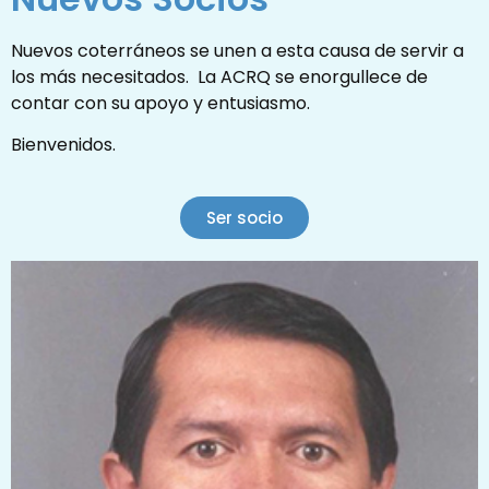
Mónica Varea
Maldonado
Nuevos coterráneos se unen a esta causa de servir a
los más necesitados. La ACRQ se enorgullece de
Ir a su repositorio
contar con su apoyo y entusiasmo.
Bienvenidos.
Ser socio