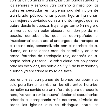
Son las cinco de la mañana, las campanas suenan y
los señores y señoras van camino a misa por las
calles empedradas, en la penumbra del incipiente
alumbrado público, unas pocas figuras humanas,
1
las mujeres ataviadas con su manta negra
, que les
cubre desde la cabeza; traje largo también negro o
al menos de un color obscuro; en tiempo de mi
abuela, contaba ella, que las acompañaba el
“huasicama” quien era el encargado de transportar
el reclinatorio, personalizado con el nombre de su
dueña, en unos casos eran de esterilla y en otro
casos forrados de terciopelo rojo, además de su
propio misal y rosario. La misa diaria era obligatoria
para los católicos, las había de 5 y 6 de la mañana y
cuando ya era tarde la misa de siete.
Las enormes campanas de bronce sonaban nos
solo para llamar a misa en los diferentes horarios;
también su sonido era un referente para conocer la
hora, “ya van a ser las nueve” decían al escucharlas,
mirando al campanario más cercano, símbolo de
todas las iglesias que se distinguía entre las