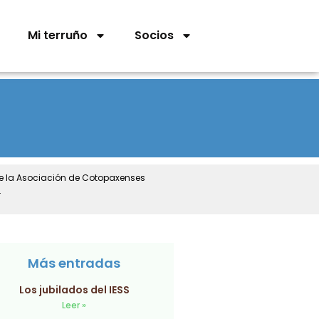
Mi terruño
Socios
de la Asociación de Cotopaxenses
.
Más entradas
Los jubilados del IESS
Leer »