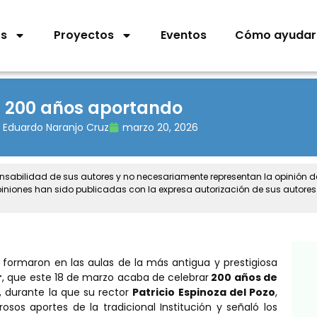
os
Proyectos
Eventos
Cómo ayudar
200 años aportando
Eduardo Naranjo Cruz
marzo 20, 2026
onsabilidad de sus autores y no necesariamente representan la opinión 
piniones han sido publicadas con la expresa autorización de sus autores
 formaron en las aulas de la más antigua y prestigiosa
r
, que este 18 de marzo acaba de celebrar
200 años de
durante la que su rector
Patricio Espinoza del Pozo
,
sos aportes de la tradicional Institución y señaló los