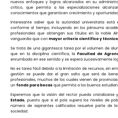
nuevos enfoques y logros alcanzados en su administr
crítico, que permita a las especializaciones alcanz
conocimientos que garanticen crecimiento y oportunidad
Interesante saber que la autoridad universitaria e
conforme al tiempo, incluyendo en los pénsums académ
profesionales que obtengan sus títulos en la noble A
vanguardia que con
mayor criterio científico y técnico
Se trata de una gigantesca tarea por el volumen de alum
que en la disciplina científica, la
Facultad de Agron
enrumbada en ese sentido y se espera sucesivamente logra
No es tarea fácil debido a la limitación de recursos, sin
gestión se puede dar el gran salto que será de bene
profesionales, muchos de los cuales vienen de provincias
un
fondo para becas
que permita a los buenos estudiant
Esperemos que la visión del rector pueda cristalizars
Estado
, puesto que si el país supera los niveles de p
número de aspirantes calificados resuelve parte de l
sociedad.