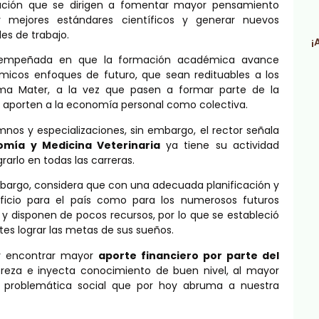
ación que se dirigen a fomentar mayor pensamiento
ar mejores estándares científicos y generar nuevos
es de trabajo.
¡
stá empeñada en que la formación académica avance
icos enfoques de futuro, que sean redituables a los
lma Mater, a la vez que pasen a formar parte de la
aporten a la economía personal como colectiva.
nos y especializaciones, sin embargo, el rector señala
omía y Medicina Veterinaria
ya tiene su actividad
rlo en todas las carreras.
 embargo, considera que con una adecuada planificación y
ficio para el país como para los numerosos futuros
 y disponen de pocos recursos, por lo que se estableció
es lograr las metas de sus sueños.
e y encontrar mayor
aporte financiero por parte del
obreza e inyecta conocimiento de buen nivel, al mayor
a problemática social que por hoy abruma a nuestra