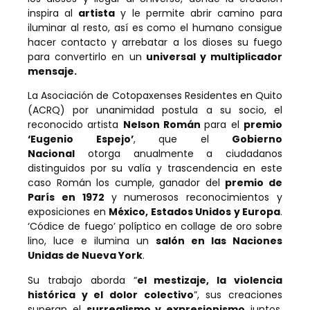
inspira al
artista
y le permite abrir camino para
iluminar al resto, así es como el humano consigue
hacer contacto y arrebatar a los dioses su fuego
para convertirlo en un
universal y multiplicador
mensaje.
La Asociación de Cotopaxenses Residentes en Quito
(ACRQ) por unanimidad postula a su socio, el
reconocido artista
Nelson Román
para el
premio
‘Eugenio Espejo’
, que el
Gobierno
Nacional
otorga anualmente a ciudadanos
distinguidos por su valía y trascendencia en este
caso Román los cumple, ganador del
premio de
París en 1972
y numerosos reconocimientos y
exposiciones en
México, Estados Unidos y Europa
.
‘Códice de fuego’ políptico en collage de oro sobre
lino, luce e ilumina un
salón en las Naciones
Unidas de Nueva York
.
Su trabajo aborda “
el mestizaje, la violencia
histórica y el dolor colectivo
”, sus creaciones
superan el
surrealismo y expresionismo
juntos,