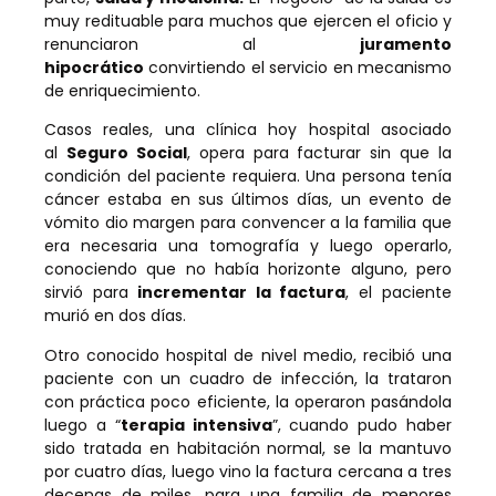
muy redituable para muchos que ejercen el oficio y
renunciaron al
juramento
hipocrático
convirtiendo el servicio en mecanismo
de enriquecimiento.
Casos reales, una clínica hoy hospital asociado
al
Seguro Social
, opera para facturar sin que la
condición del paciente requiera. Una persona tenía
cáncer estaba en sus últimos días, un evento de
vómito dio margen para convencer a la familia que
era necesaria una tomografía y luego operarlo,
conociendo que no había horizonte alguno, pero
sirvió para
incrementar la factura
, el paciente
murió en dos días.
Otro conocido hospital de nivel medio, recibió una
paciente con un cuadro de infección, la trataron
con práctica poco eficiente, la operaron pasándola
luego a “
terapia intensiva
”, cuando pudo haber
sido tratada en habitación normal, se la mantuvo
por cuatro días, luego vino la factura cercana a tres
decenas de miles, para una familia de menores