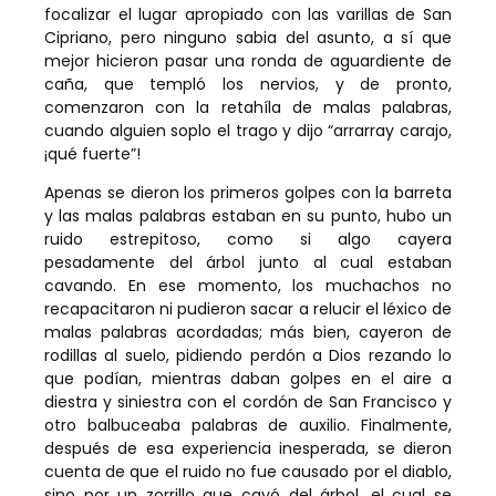
focalizar el lugar apropiado con las varillas de San
Cipriano, pero ninguno sabia del asunto, a sí que
mejor hicieron pasar una ronda de aguardiente de
caña, que templó los nervios, y de pronto,
comenzaron con la retahíla de malas palabras,
cuando alguien soplo el trago y dijo “arrarray carajo,
¡qué fuerte”!
Apenas se dieron los primeros golpes con la barreta
y las malas palabras estaban en su punto, hubo un
ruido estrepitoso, como si algo cayera
pesadamente del árbol junto al cual estaban
cavando. En ese momento, los muchachos no
recapacitaron ni pudieron sacar a relucir el léxico de
malas palabras acordadas; más bien, cayeron de
rodillas al suelo, pidiendo perdón a Dios rezando lo
que podían, mientras daban golpes en el aire a
diestra y siniestra con el cordón de San Francisco y
otro balbuceaba palabras de auxilio. Finalmente,
después de esa experiencia inesperada, se dieron
cuenta de que el ruido no fue causado por el diablo,
sino por un zorrillo que cayó del árbol, el cual se