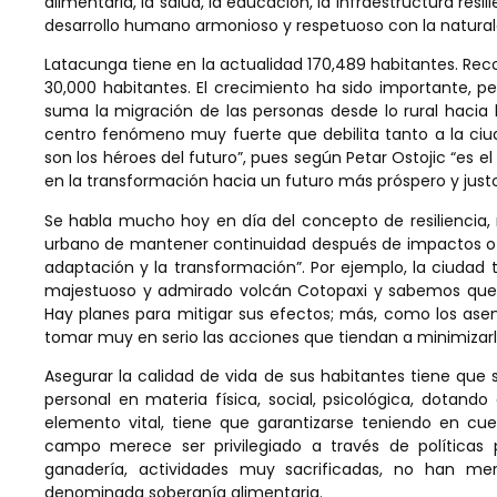
alimentaria, la salud, la educación, la infraestructura resi
desarrollo humano armonioso y respetuoso con la naturale
Latacunga tiene en la actualidad 170,489 habitantes. Rec
30,000 habitantes. El crecimiento ha sido importante, pe
suma la migración de las personas desde lo rural hacia l
centro fenómeno muy fuerte que debilita tanto a la ciu
son los héroes del futuro”, pues según Petar Ostojic “e
en la transformación hacia un futuro más próspero y justo
Se habla mucho hoy en día del concepto de resiliencia, 
urbano de mantener continuidad después de impactos o d
adaptación y la transformación”. Por ejemplo, la ciudad
majestuoso y admirado volcán Cotopaxi y sabemos que lo
Hay planes para mitigar sus efectos; más, como los ase
tomar muy en serio las acciones que tiendan a minimizarl
Asegurar la calidad de vida de sus habitantes tiene que se
personal en materia física, social, psicológica, dotando
elemento vital, tiene que garantizarse teniendo en cue
campo merece ser privilegiado a través de políticas p
ganadería, actividades muy sacrificadas, no han mer
denominada soberanía alimentaria.