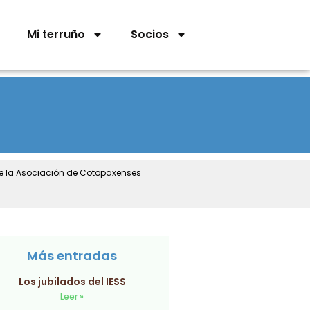
Mi terruño
Socios
de la Asociación de Cotopaxenses
.
Más entradas
Los jubilados del IESS
Leer »