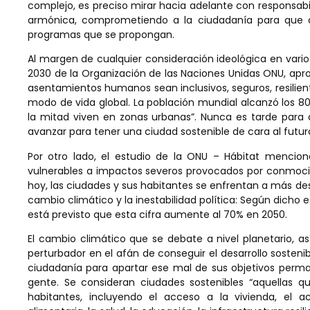
complejo, es preciso mirar hacia adelante con responsabi
armónica, comprometiendo a la ciudadanía para que c
programas que se propongan.
Al margen de cualquier consideración ideológica en vario
2030 de la Organización de las Naciones Unidas ONU, aprob
asentamientos humanos sean inclusivos, seguros, resilient
modo de vida global. La población mundial alcanzó los 8
la mitad viven en zonas urbanas”. Nunca es tarde para a
avanzar para tener una ciudad sostenible de cara al futur
Por otro lado, el estudio de la ONU – Hábitat menciona 
vulnerables a impactos severos provocados por conmocio
hoy, las ciudades y sus habitantes se enfrentan a más des
cambio climático y la inestabilidad política: Según dicho e
está previsto que esta cifra aumente al 70% en 2050.
El cambio climático que se debate a nivel planetario, as
perturbador en el afán de conseguir el desarrollo sosteni
ciudadanía para apartar ese mal de sus objetivos perman
gente. Se consideran ciudades sostenibles “aquellas qu
habitantes, incluyendo el acceso a la vivienda, el 