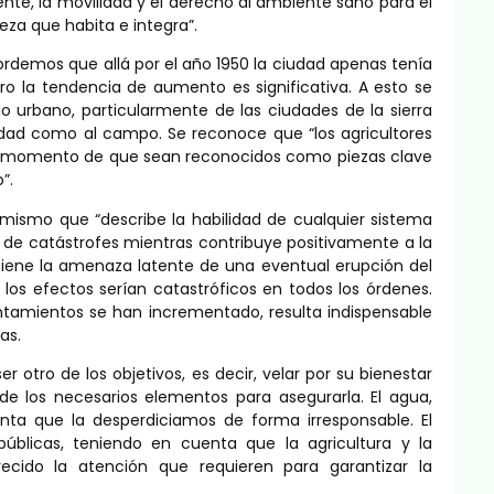
liente, la movilidad y el derecho al ambiente sano para el
za que habita e integra”.
ordemos que allá por el año 1950 la ciudad apenas tenía
ro la tendencia de aumento es significativa. A esto se
o urbano, particularmente de las ciudades de la sierra
dad como al campo. Se reconoce que “los agricultores
s el momento de que sean reconocidos como piezas clave
”.
mismo que “describe la habilidad de cualquier sistema
e catástrofes mientras contribuye positivamente a la
 tiene la amenaza latente de una eventual erupción del
s efectos serían catastróficos en todos los órdenes.
ntamientos se han incrementado, resulta indispensable
as.
r otro de los objetivos, es decir, velar por su bienestar
 de los necesarios elementos para asegurarla. El agua,
nta que la desperdiciamos de forma irresponsable. El
úblicas, teniendo en cuenta que la agricultura y la
ecido la atención que requieren para garantizar la