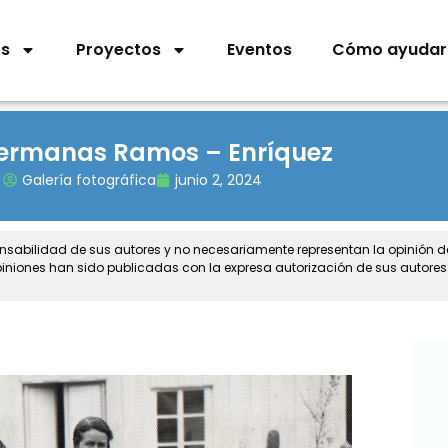
os
Proyectos
Eventos
Cómo ayudar
hermanas Ramos – Enríquez
Galería fotográfica
junio 2, 2024
onsabilidad de sus autores y no necesariamente representan la opinión 
piniones han sido publicadas con la expresa autorización de sus autores