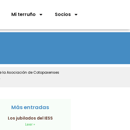
Mi terruño
Socios
de la Asociación de Cotopaxenses
.
Más entradas
Los jubilados del IESS
Leer »