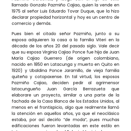
llamado Gonzalo Pazmiño Cajiao, quien la vende en
1975 al señor Luis Eduardo Tovar Duque, que la hizo
declarar propiedad horizontal y hoy es un centro de
comercio y demás.
Pues bien el citado señor Pazmiño, junto a su
esposa adquieren la casa a la familia Viteri en la
década de los años 20 del pasado siglo. Vale decir
que su esposa Virginia Cajiao Ponce fue hija de Juan
María Cajiao Guerrero (de origen colombiano,
nacido en 1850 en Latacunga y muerto en Quito en
1920) y Ubaldina Ponce Jaramillo, de vieja familia
quiteña y cotopaxense. En tal virtud, los esposos
Pazmiño Cajiao, deciden pedir al agrimensor
latacungueño Juan García Berrazueta que
elaborare un proyecto, similar a una parte de la
fachada de la Casa Blanca de los Estados Unidos, al
menos en el frontispicio, algo que realmente llamó
la atención en aquellos años, ya que el neoclásico
estaba, por así decirlo “de moda”, pues muchas
edificaciones fueron levantadas en este estilo en