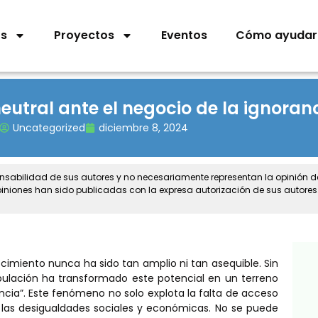
os
Proyectos
Eventos
Cómo ayudar
eutral ante el negocio de la ignoran
Uncategorized
diciembre 8, 2024
onsabilidad de sus autores y no necesariamente representan la opinión 
piniones han sido publicadas con la expresa autorización de sus autores
imiento nunca ha sido tan amplio ni tan asequible. Sin
pulación ha transformado este potencial en un terreno
ancia”. Este fenómeno no solo explota la falta de acceso
las desigualdades sociales y económicas. No se puede