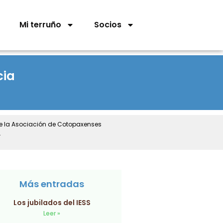
Mi terruño
Socios
cia
de la Asociación de Cotopaxenses
.
Más entradas
Los jubilados del IESS
Leer »