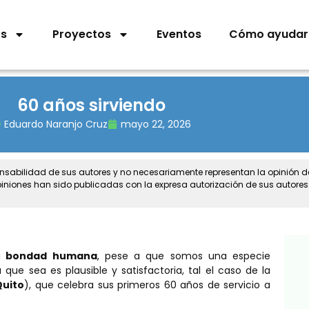
os
Proyectos
Eventos
Cómo ayudar
60 años sirviendo
Eduardo Naranjo Cruz
mayo 22, 2026
onsabilidad de sus autores y no necesariamente representan la opinión 
piniones han sido publicadas con la expresa autorización de sus autores
a
bondad humana
, pese a que somos una especie
ue sea es plausible y satisfactoria, tal el caso de la
Quito
), que celebra sus primeros 60 años de servicio a