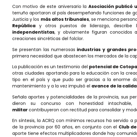
Con motivo de este aniversario la
Asociación publicó u
terruño aportaron al país desempeñando funciones de g
Justicia y los
más altos tribunales
, se menciona personaj
República
y otros puestos de liderazgo, describe 
independentistas
, y obviamente figuran conocidos art
creaciones sincréticas del folclor.
Se presentan las numerosas
industrias y grandes pro
primera necesidad que abastecen los mercados de la capit
La publicación es un testimonio del
potencial de Cotopa
otras ciudades aportando para la educación con la creac
tipo en el país y que pudo ser gracias a la enorme d
mantenimiento y a la vez impulsó el
avance de la calid
Señala aportes y potencialidades de la provincia, sus p
dieron su concurso con honestidad intachabl
militar
contribuyeron con rectitud para consolidar y moder
En síntesis, la ACRQ con mínimos recursos ha servido a 
de la provincia por 60 años, en conjunto con el
Club d
aporte tiene efectos multiplicadores donde hay comunida