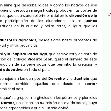
n libro
que describe raíces y como los nativos de ese
obierno, destacan
magistrados
probos en las cortes de
¡
es que alcanzaron el primer sitial en la
dirección de la
la participación de los ciudadanos en las
luchas
ífices de la cultura y bellas artes, al igual que las
ductores agrícolas
, desde flores hasta alimentos de
al y otras provincias.
xi y su capital Latacunga
, que estuvo muy delante de
ión del colegio
Vicente León
, quizá el primero de este
onación de su benefactor que permitió la creación y
ad educativa
en todo el país.
ersonajes en los campos del
Derecho
y la
Justicia
que
e, como también aquellos que desde el
sector
nizar al país.
pequeños grupos marginales en los páramos y planicies
e Damas
, no cesan en su misión de ayuda social, cuyo
des agradecidas y que el Estado olvidó.