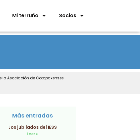
Mi terruño
Socios
de la Asociación de Cotopaxenses
.
Más entradas
Los jubilados del IESS
Leer »