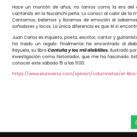
Hace un montón de años, no tantos como la era del di
cantando en la Nucanchi peña. Lo conocí al calor de la m
Cantamos, bebimos y lloramos de emoción al sabernos c
soñadores y locos. La única diferencia es que él sí encontró 
Juan Carlos es inquieto, poeta, escritor, cantor y guitarr
ha traido un regalo: finalmente he encontrado al dia
Rayuela, su libro
Cantuña y los mil diablillos
, ilustrado p
investigación como historiador, que me ha fascinado. Est
conocer este sábado 15 a las 11:00.
https://www.eluniverso.com/opinion/columnistas/el-libr