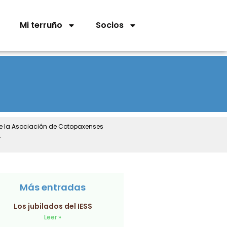
Mi terruño
Socios
de la Asociación de Cotopaxenses
.
Más entradas
Los jubilados del IESS
Leer »