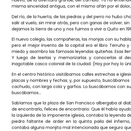
nuevo, de la aventura grande, del cambio. Yo no entendía
misma sinceridad antigua, con el mismo afán por el dolor,
Del río, de la huerta, de las piedras y del perro no hubo 
salir al vuelo, sin mirar atrás, pero con ganas de volver; si
dejamos la tierra de uno y nos fuimos a vivir a Quito en 19
El nuevo colegio, las compañeras, las monjas con su hablad
pero el mejor invento de la capital era el libro Terruño y
miedo y asombro las famosas leyendas quiteñas. Esas llena
Y luego de leerlas y memorizarlas y conocerlas al dedi
inagotable casco colonial de la ciudad. (Hoy por hoy lo ú
En el centro histórico visitábamos calles estrechas e ig
placas y nombres y fechas; y, por supuesto, buscábamos c
cachudo, con larga cola y garfios. Lo buscábamos con su 
buscábamos…
Sabíamos que la plaza de San Francisco albergaba al diab
de encontrarlo, felices de encontrario. Que él había ayuda
la izquierda de la imponente iglesia, contaba la leyenda 
piedra faltante de arder en la quinta paila del infiern
contaba alguna monjita mal intencionada que seguro que