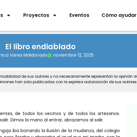
os
Proyectos
Eventos
Cómo ayudar
El libro endiablado
nica Varea Maldonado
noviembre 12, 2025
onsabilidad de sus autores y no necesariamente representan la opinión 
piniones han sido publicadas con la expresa autorización de sus autores
ntes, de todos los vecinos y de todos los artesanos.
alir. Dimos la mano al entrar, abrazamos al salir.
goja iba borrando la ilusión de la mudanza, del colegio