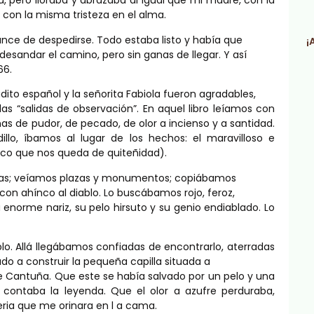
, pero lloraba y abrazaba al igual que mi madre, con la
 con la misma tristeza en el alma.
chance de despedirse. Todo estaba listo y había que
¡
n desandar el camino, pero sin ganas de llegar. Y así
66.
ito español y la señorita Fabiola fueron agradables,
 las “salidas de observación”. En aquel libro leíamos con
s de pudor, de pecado, de olor a incienso y a santidad.
llo, íbamos al lugar de los hechos: el maravilloso e
nico que nos queda de quiteñidad).
lesias; veíamos plazas y monumentos; copiábamos
on ahínco al diablo. Lo buscábamos rojo, feroz,
enorme nariz, su pelo hirsuto y su genio endiablado. Lo
lo. Allá llegábamos confiadas de encontrarlo, aterradas
do a construir la pequeña capilla situada a
de Cantuña. Que este se había salvado por un pelo y una
o, contaba la leyenda. Que el olor a azufre perduraba,
ria que me orinara en l a cama.