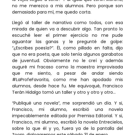
no me merezco a mis alumnos. Pero porque son
demasiado para mí, me quedo corta.
Llegó al taller de narrativa como todos, con esa
mirada de quien va a descubrir algo. Tan pronto lo
escuché leer el primer ejercicio no me pude
aguantar las ganas y le pregunté de golpe:
“¿Escribes poesía?”. Él, como pillado en falta, dijo
que no era poeta, que solo tenía algunos garabatos
de juventud. Obviamente no le creí y además
auguré mi fracaso como la maestra improvisada
que me siento, a pesar de andar siendo
#LaProfeFavorita, como me han apodado mis
alumnos, desde hace fu. Me equivoqué, Francisco
Terán Hidalgo tomó un taller y otro y otro y otro…
“Publiqué una novela”, me sorprendió un día. Y si,
Francisco, mi alumno, escribió una novela
impecablemente editada por Premisa Editorial. Y si,
Francisco, mi alumno, escribió la novela Entrecielos,
sobre la que él y yo, fuera ya de la pantalla del
Zoom, dialogaremos este sábado 31 de enero.