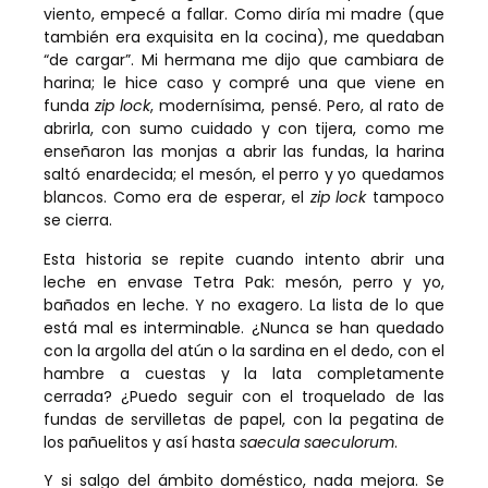
viento, empecé a fallar. Como diría mi madre (que
también era exquisita en la cocina), me quedaban
“de cargar”. Mi hermana me dijo que cambiara de
harina; le hice caso y compré una que viene en
funda
zip lock
, modernísima, pensé. Pero, al rato de
abrirla, con sumo cuidado y con tijera, como me
enseñaron las monjas a abrir las fundas, la harina
saltó enardecida; el mesón, el perro y yo quedamos
blancos. Como era de esperar, el
zip lock
tampoco
se cierra.
Esta historia se repite cuando intento abrir una
leche en envase Tetra Pak: mesón, perro y yo,
bañados en leche. Y no exagero. La lista de lo que
está mal es interminable. ¿Nunca se han quedado
con la argolla del atún o la sardina en el dedo, con el
hambre a cuestas y la lata completamente
cerrada? ¿Puedo seguir con el troquelado de las
fundas de servilletas de papel, con la pegatina de
los pañuelitos y así hasta
saecula saeculorum
.
Y si salgo del ámbito doméstico, nada mejora. Se