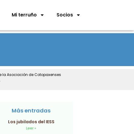
Mi terruño
Socios
de la Asociación de Cotopaxenses
.
Más entradas
Los jubilados del IESS
Leer »