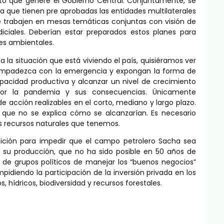
nto que genere el Gobierno Central. Conjuntamente, se
 que tienen pre aprobadas las entidades multilaterales
ue trabajen en mesas temáticas conjuntas con visión de
diciales. Deberían estar preparados estos planes para
es ambientales.
a la situación que está viviendo el país, quisiéramos ver
 compadezca con la emergencia y expongan la forma de
apacidad productiva y alcanzar un nivel de crecimiento
por la pandemia y sus consecuencias. Únicamente
acción realizables en el corto, mediano y largo plazo.
s que no se explica cómo se alcanzarían. Es necesario
s recursos naturales que tenemos.
ición para impedir que el campo petrolero Sacha sea
su producción, que no ha sido posible en 50 años de
n de grupos políticos de manejar los “buenos negocios”
mpidiendo la participación de la inversión privada en los
 hídricos, biodiversidad y recursos forestales.