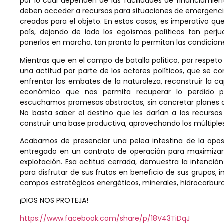
por lo cual dependen de las facilidades de financiamie
deben acceder a recursos para situaciones de emergencia
creadas para el objeto. En estos casos, es imperativo q
país, dejando de lado los egoísmos políticos tan perju
ponerlos en marcha, tan pronto lo permitan las condicion
Mientras que en el campo de batalla político, por respeto 
una actitud por parte de los actores políticos, que se
enfrentar los embates de la naturaleza, reconstruir la c
económico que nos permita recuperar lo perdido 
escuchamos promesas abstractas, sin concretar planes de 
No basta saber el destino que les darían a los recurso
construir una base productiva, aprovechando los múltiple
Acabamos de presenciar una pelea intestina de la opos
entregado en un contrato de operación para maximizar 
explotación. Esa actitud cerrada, demuestra la intenció
para disfrutar de sus frutos en beneficio de sus grupos, i
campos estratégicos energéticos, minerales, hidrocarburos,
¡DIOS NOS PROTEJA!
https://www.facebook.com/share/p/18V43TiDqJ