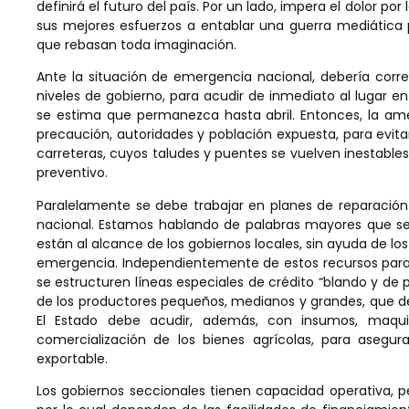
definirá el futuro del país. Por un lado, impera el dolor por
sus mejores esfuerzos a entablar una guerra mediática p
que rebasan toda imaginación.
Ante la situación de emergencia nacional, debería corr
niveles de gobierno, para acudir de inmediato al lugar en
se estima que permanezca hasta abril. Entonces, la a
precaución, autoridades y población expuesta, para evita
carreteras, cuyos taludes y puentes se vuelven inestables
preventivo.
Paralelamente se debe trabajar en planes de reparación d
nacional. Estamos hablando de palabras mayores que s
están al alcance de los gobiernos locales, sin ayuda de lo
emergencia. Independientemente de estos recursos para 
se estructuren líneas especiales de crédito “blando y de
de los productores pequeños, medianos y grandes, que de
El Estado debe acudir, además, con insumos, maqui
comercialización de los bienes agrícolas, para asegura
exportable.
Los gobiernos seccionales tienen capacidad operativa, p