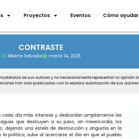
os
Proyectos
Eventos
Cómo ayudar
CONTRASTE
Alberto Salvador
marzo 14, 2025
onsabilidad de sus autores y no necesariamente representan la opinión 
piniones han sido publicadas con la expresa autorización de sus autores
on cada día más intensas y desbordan ampliamente las
guas que destruyen a su paso, sin misericordia, los
tc. dejando una estela de destrucción y angustia en la
la política, sube al acercarse el día en que el pueblo