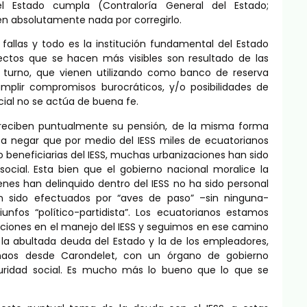
 Estado cumpla (Contraloría General del Estado;
n absolutamente nada por corregirlo.
fallas y todo es la institución fundamental del Estado
efectos que se hacen más visibles son resultado de las
e turno, que vienen utilizando como banco de reserva
umplir compromisos burocráticos, y/o posibilidades de
ocial no se actúa de buena fe.
es reciben puntualmente su pensión, de la misma forma
a negar que por medio del IESS miles de ecuatorianos
o beneficiarias del IESS, muchas urbanizaciones han sido
social. Esta bien que el gobierno nacional moralice la
ienes han delinquido dentro del IESS no ha sido personal
n sido efectuados por “aves de paso” –sin ninguna-
unfos “político-partidista”. Los ecuatorianos estamos
caciones en el manejo del IESS y seguimos en ese camino
 la abultada deuda del Estado y la de los empleadores,
gnaos desde Carondelet, con un órgano de gobierno
guridad social. Es mucho más lo bueno que lo que se