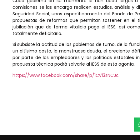
Cada gobierno en su momento le han dado largas a e
comisiones se las encarga realicen estudios, análisis y d
Seguridad Social, unos específicamente del Fondo de Pen
propuestas de reformas que permitan sostener en el t
jubilación que de forma vitalicia paga el IESS, así co
totalmente deficitario.
Si subsiste la actitud de los gobiernos de turno, de la func
un altísimo costo, la monstruosa deuda, el creciente défi
por parte de los empleadores y las políticas estatales i
propuesta técnica podrá salvarle al IESS de esta agonía.
https://www.facebook.com/share/p/1Cy13sNCJc