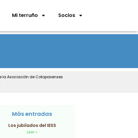
Mi terruño
Socios
de la Asociación de Cotopaxenses
.
Más entradas
Los jubilados del IESS
Leer »