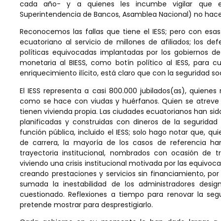
cada año- y a quienes les incumbe vigilar que el
Superintendencia de Bancos, Asamblea Nacional) no hace
Reconocemos las fallas que tiene el IESS; pero con esas 
ecuatoriano al servicio de millones de afiliados; los d
políticas equivocadas implantadas por los gobiernos d
monetaria al BIESS, como botín político al IESS, para c
enriquecimiento ilícito, está claro que con la seguridad s
El IESS representa a casi 800.000 jubilados(as), quien
como se hace con viudas y huérfanos. Quien se atreve 
tienen vivienda propia. Las ciudades ecuatorianos han sid
planificadas y construidas con dineros de la seguridad 
función pública, incluido el IESS; solo hago notar que, qu
de carrera, la mayoría de los casos de referencia ha
trayectoria institucional, nombrados con ocasión de tri
viviendo una crisis institucional motivada por las equivo
creando prestaciones y servicios sin financiamiento, por
sumada la inestabilidad de los administradores desi
cuestionado. Reflexiones a tiempo para renovar la se
pretende mostrar para desprestigiarlo.