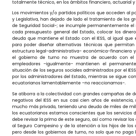
totalmente técnico, en los ámbitos financiero, actuarial y 
Los movimientos y/o partidos políticos que acceden al pod
y Legislativa, han dejado de lado el tratamiento de los g
de Seguridad Social-; se incumple permanentemente el 
cada presupuesto general del Estado, colocar los dineros
deuda que mantiene el Estado con el IESS, al igual que e
para poder diseñar alternativas técnicas que permitan s
estructura legal-administrativa- económica-financiera y 
el gobierno de turno no muestra de acuerdo con el 
empleadores –igualmente- mantienen el permanente 
situación de los seguros sociales administrados por el IE
por los administradores del Estado, mientras se sigue co
ecuatorianos lamentablemente –no reaccionamos-.
Se atiborra a la colectividad con grandes campañas de de
negativos del IESS en sus casi cien años de existencia,
mucho más privada, teniendo una deuda de miles de millo
los ecuatorianos estamos conscientes que los servicios de 
debe revisar la prima de este seguro, así como revisar los
al Seguro Campesino y de la atención a los hijos de los a
pero desde los gobiernos de turno, no solo que no paga