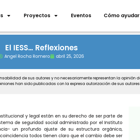
os
Proyectos
Eventos
Cómo ayudar
El IESS… Reflexiones
Angel Rocha Romero
abril 25, 2026
onsabilidad de sus autores y no necesariamente representan la opinión 
piniones han sido publicadas con la expresa autorización de sus autores
titucional y legal están en su derecho de ser parte de
istema de seguridad social administrado por el Instituto
ia- un profundo ajuste de su estructura orgánica,
 coincidencia todos tienen claro que el cambio debe ser