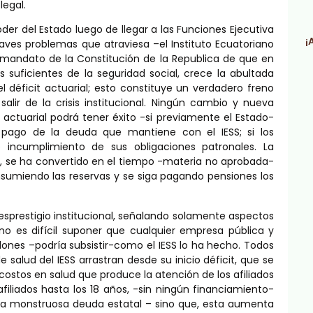
legal.
er del Estado luego de llegar a las Funciones Ejecutiva
¡
raves problemas que atraviesa –el Instituto Ecuatoriano
mandato de la Constitución de la Republica de que en
 suficientes de la seguridad social, crece la abultada
l déficit actuarial; esto constituye un verdadero freno
alir de la crisis institucional. Ningún cambio y nueva
actuarial podrá tener éxito -si previamente el Estado-
pago de la deuda que mantiene con el IESS; si los
incumplimiento de sus obligaciones patronales. La
SS, se ha convertido en el tiempo -materia no aprobada-
nsumiendo las reservas y se siga pagando pensiones los
sprestigio institucional, señalando solamente aspectos
 no es difícil suponer que cualquier empresa pública y
nes –podría subsistir-como el IESS lo ha hecho. Todos
salud del IESS arrastran desde su inicio déficit, que se
 costos en salud que produce la atención de los afiliados
filiados hasta los 18 años, -sin ningún financiamiento-
 la monstruosa deuda estatal – sino que, esta aumenta