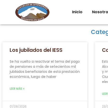
Inicio
Nosotr
Categ
Los jubilados del IESS
Ca
Se ha vuelto a reactivar el tema del pago
Est
de pensiones a más de setecientos mil
Alc
jubilados beneficiarios de esta prestación
y m
económica, luego de haber
Ciu
ele
LEER MÁS »
LEER
01/08/2026
23/