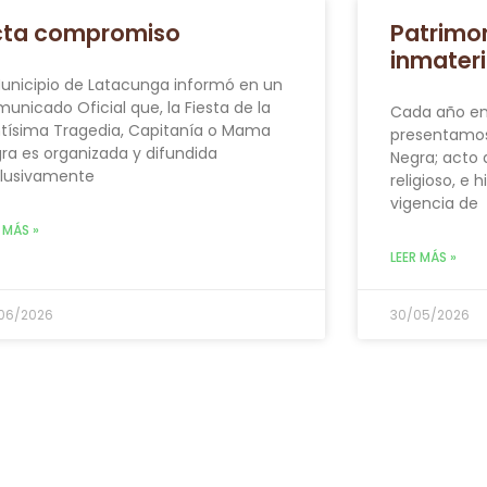
cta compromiso
Patrimon
inmateri
Municipio de Latacunga informó en un
unicado Oficial que, la Fiesta de la
Cada año en
tísima Tragedia, Capitanía o Mama
presentamos
ra es organizada y difundida
Negra; acto 
lusivamente
religioso, e 
vigencia de
 MÁS »
LEER MÁS »
06/2026
30/05/2026