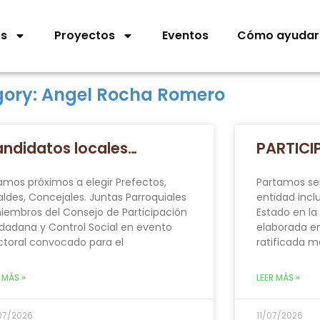
os
Proyectos
Eventos
Cómo ayudar
ory: Angel Rocha Romero
ndidatos locales…
PARTICI
amos próximos a elegir Prefectos,
Partamos se
aldes, Concejales. Juntas Parroquiales
entidad inclu
iembros del Consejo de Participación
Estado en la
dadana y Control Social en evento
elaborada en
ctoral convocado para el
ratificada m
 MÁS »
LEER MÁS »
07/2026
11/07/2026