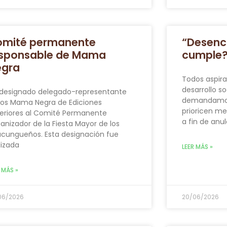
omité permanente
“Desenc
sponsable de Mama
cumple
egra
Todos aspira
desarrollo so
 designado delegado-representante
demandamos 
los Mama Negra de Ediciones
prioricen me
eriores al Comité Permanente
a fin de anul
anizador de la Fiesta Mayor de los
acungueños. Esta designación fue
lizada
LEER MÁS »
 MÁS »
06/2026
20/06/2026