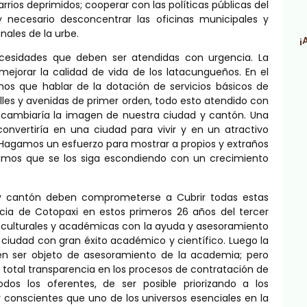
rrios deprimidos; cooperar con las políticas públicas del
 necesario desconcentrar las oficinas municipales y
inales de la urbe.
¡
cesidades que deben ser atendidas con urgencia. La
ejorar la calidad de vida de los latacungueños. En el
mos que hablar de la dotación de servicios básicos de
calles y avenidas de primer orden, todo esto atendido con
s cambiaría la imagen de nuestra ciudad y cantón. Una
nvertiría en una ciudad para vivir y en un atractivo
. Hagamos un esfuerzo para mostrar a propios y extraños
tamos que se los siga escondiendo con un crecimiento
d y cantón deben comprometerse a Cubrir todas estas
cia de Cotopaxi en estos primeros 26 años del tercer
es culturales y académicas con la ayuda y asesoramiento
 ciudad con gran éxito académico y científico. Luego la
én ser objeto de asesoramiento de la academia; pero
otal transparencia en los procesos de contratación de
dos los oferentes, de ser posible priorizando a los
conscientes que uno de los universos esenciales en la