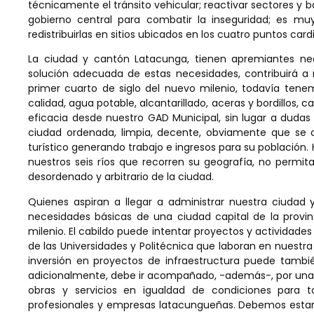
técnicamente el tránsito vehicular; reactivar sectores y ba
gobierno central para combatir la inseguridad; es muy
redistribuirlas en sitios ubicados en los cuatro puntos card
La ciudad y cantón Latacunga, tienen apremiantes ne
solución adecuada de estas necesidades, contribuirá a m
primer cuarto de siglo del nuevo milenio, todavía tene
calidad, agua potable, alcantarillado, aceras y bordillos, 
eficacia desde nuestro GAD Municipal, sin lugar a duda
ciudad ordenada, limpia, decente, obviamente que se co
turístico generando trabajo e ingresos para su población
nuestros seis ríos que recorren su geografía, no permi
desordenado y arbitrario de la ciudad.
Quienes aspiran a llegar a administrar nuestra ciuda
necesidades básicas de una ciudad capital de la provin
milenio. El cabildo puede intentar proyectos y actividad
de las Universidades y Politécnica que laboran en nuestra
inversión en proyectos de infraestructura puede tambi
adicionalmente, debe ir acompañado, -además-, por una t
obras y servicios en igualdad de condiciones para to
profesionales y empresas latacungueñas. Debemos estar 