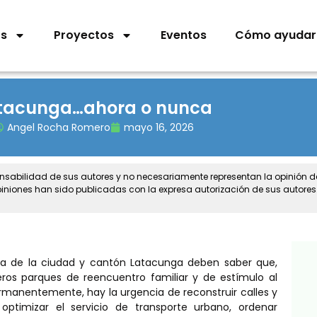
os
Proyectos
Eventos
Cómo ayudar
tacunga…ahora o nunca
Angel Rocha Romero
mayo 16, 2026
onsabilidad de sus autores y no necesariamente representan la opinión 
piniones han sido publicadas con la expresa autorización de sus autores
día de la ciudad y cantón Latacunga deben saber que,
eros parques de reencuentro familiar y de estímulo al
ermanentemente, hay la urgencia de reconstruir calles y
optimizar el servicio de transporte urbano, ordenar