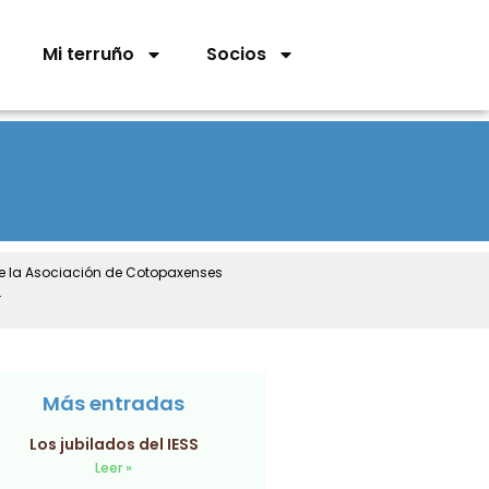
Mi terruño
Socios
de la Asociación de Cotopaxenses
.
Más entradas
Los jubilados del IESS
Leer »