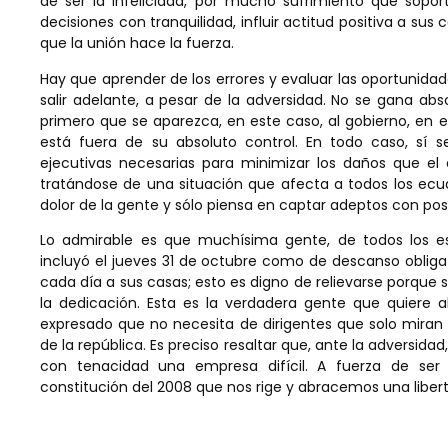
de ser la infelicidad, por mucho sufrimiento que soport
decisiones con tranquilidad, influir actitud positiva a s
que la unión hace la fuerza.
Hay que aprender de los errores y evaluar las oportunid
salir adelante, a pesar de la adversidad. No se gana a
primero que se aparezca, en este caso, al gobierno, en 
está fuera de su absoluto control. En todo caso, sí
ejecutivas necesarias para minimizar los daños que el
tratándose de una situación que afecta a todos los ecua
dolor de la gente y sólo piensa en captar adeptos con posi
Lo admirable es que muchísima gente, de todos los est
incluyó el jueves 31 de octubre como de descanso obligato
cada día a sus casas; esto es digno de relievarse porque s
la dedicación. Esta es la verdadera gente que quiere a
expresado que no necesita de dirigentes que solo miran 
de la república. Es preciso resaltar que, ante la adversidad
con tenacidad una empresa difícil. A fuerza de ser 
constitución del 2008 que nos rige y abracemos una liber