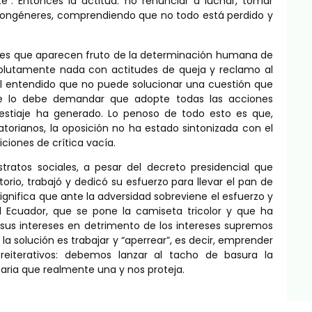
e”. Entonces la actitud: no renunciar a luchar, tomar
us congéneres, comprendiendo que no todo está perdido y
ades que aparecen fruto de la determinación humana de
bsolutamente nada con actitudes de queja y reclamo al
el entendido que no puede solucionar una cuestión que
 se lo debe demandar que adopte todas las acciones
 estiaje ha generado. Lo penoso de todo esto es que,
torianos, la oposición no ha estado sintonizada con el
ciones de crítica vacía.
ratos sociales, a pesar del decreto presidencial que
rio, trabajó y dedicó su esfuerzo para llevar el pan de
ignifica que ante la adversidad sobreviene el esfuerzo y
l Ecuador, que se pone la camiseta tricolor y que ha
sus intereses en detrimento de los intereses supremos
, la solución es trabajar y “aperrear”, es decir, emprender
reiterativos: debemos lanzar al tacho de basura la
taria que realmente una y nos proteja.