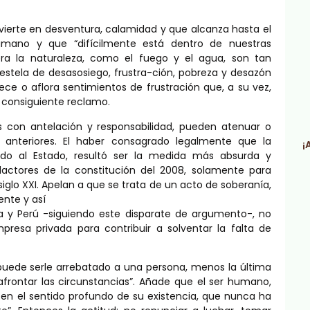
ierte en desventura, calamidad y que alcanza hasta el
umano y que “difícilmente está dentro de nuestras
nera la naturaleza, como el fuego y el agua, son tan
estela de desasosiego, frustra-ción, pobreza y desazón
ece o aflora sentimientos de frustración que, a su vez,
l consiguiente reclamo.
 con antelación y responsabilidad, pueden atenuar o
s anteriores. El haber consagrado legalmente que la
¡
ado al Estado, resultó ser la medida más absurda y
actores de la constitución del 2008, solamente para
siglo XXI. Apelan a que se trata de un acto de soberanía,
nte y así
a y Perú -siguiendo este disparate de argumento-, no
presa privada para contribuir a solventar la falta de
do puede serle arrebatado a una persona, menos la última
afrontar las circunstancias”. Añade que el ser humano,
en el sentido profundo de su existencia, que nunca ha