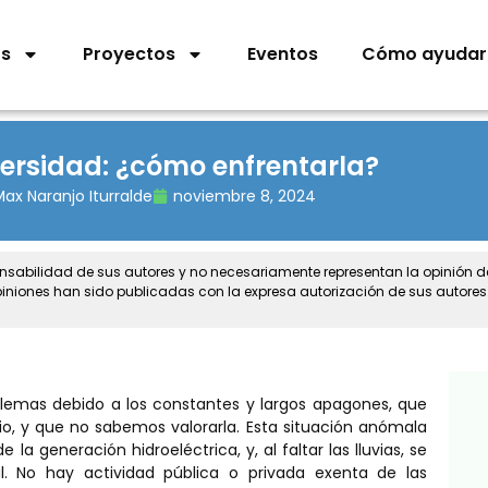
os
Proyectos
Eventos
Cómo ayudar
ersidad: ¿cómo enfrentarla?
ax Naranjo Iturralde
noviembre 8, 2024
onsabilidad de sus autores y no necesariamente representan la opinión 
piniones han sido publicadas con la expresa autorización de sus autores
oblemas debido a los constantes y largos apagones, que
o, y que no sabemos valorarla. Esta situación anómala
 generación hidroeléctrica, y, al faltar las lluvias, se
l. No hay actividad pública o privada exenta de las