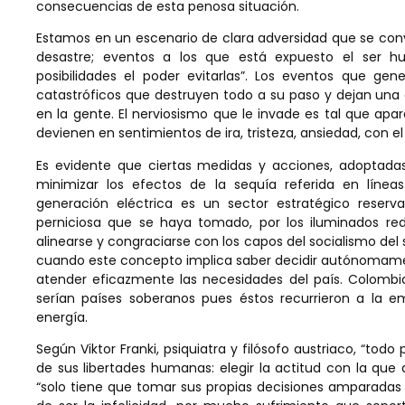
consecuencias de esta penosa situación.
Estamos en un escenario de clara adversidad que se conv
desastre; eventos a los que está expuesto el ser h
posibilidades el poder evitarlas”. Los eventos que ge
catastróficos que destruyen todo a su paso y dejan una 
en la gente. El nerviosismo que le invade es tal que apar
devienen en sentimientos de ira, tristeza, ansiedad, con e
Es evidente que ciertas medidas y acciones, adoptadas
minimizar los efectos de la sequía referida en línea
generación eléctrica es un sector estratégico reserv
perniciosa que se haya tomado, por los iluminados red
alinearse y congraciarse con los capos del socialismo del 
cuando este concepto implica saber decidir autónomame
atender eficazmente las necesidades del país. Colombi
serían países soberanos pues éstos recurrieron a la em
energía.
Según Viktor Franki, psiquiatra y filósofo austriaco, “to
de sus libertades humanas: elegir la actitud con la que 
“solo tiene que tomar sus propias decisiones amparadas 